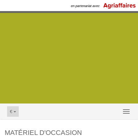
en partenariat avec
€
Toggl
naviga
MATÉRIEL D'OCCASION